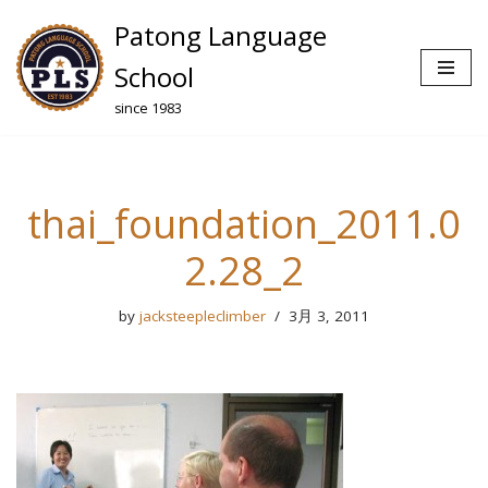
Patong Language
コ
School
ン
since 1983
テ
ン
ツ
へ
thai_foundation_2011.0
ス
キ
2.28_2
ッ
プ
by
jacksteepleclimber
3月 3, 2011